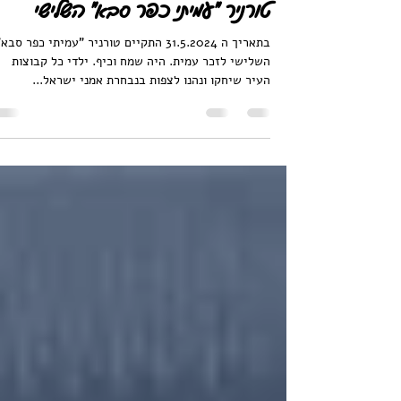
טורניר "עמיתי כפר סבא" השלישי
בתאריך ה 31.5.2024 התקיים טורניר "עמיתי כפר סבא
השלישי לזכר עמית. היה שמח וכיף. ילדי כל קבוצות
העיר שיחקו ונהנו לצפות בנבחרת אמני ישראל...