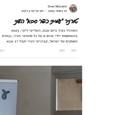
Oren Mizrahil
10 בספט׳ 2023
זמן קריאה 3 דקות
טורניר "עמיתי כפר סבא" השני
הטורניר נערך ביום שבת, השלישי ליוני, 2023
בהשתתפות ילדי טרום א של כל מועדוני העיר, נבחרת
האומנים של ישראל, קברניטי העיר וקהל רב שבא
לצפות...