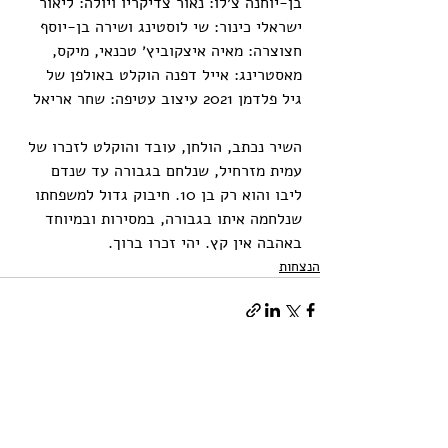
בן-יוחנה צ׳לו: נאור צדיקריו ויולה: ליאור 
ישראלי כינור: שי לוסטינג ושירה בן-יוסף 
חצוצרה: מאיה איצקוביץ׳ טכנאי, מיקס, 
מאסטרינג: אייל דפנה הוקלט באולפן של 
גיל פלדמן 2021 עיצוב עטיפה: שחר אריאל
השיר נכתב, הולחן, עובד והוקלט לזכרו של 
עמית מזרחיל, שנלחם בגבורה עד שנדם 
ליבו והוא רק בן 10. חיבוק גדול למשפחתו 
שנלחמה איתו בגבורה, במסירות ובמיוחד 
באהבה אין קץ. יהי זכרו ברוך.
הנצחות
פוסטים אחרונים
הצג הכול