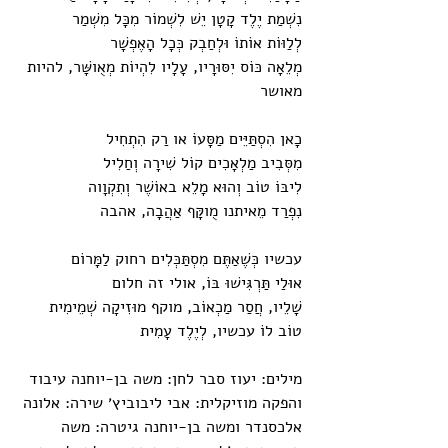
נִשְׁמַת יֶלֶד קָטָן יֵשׁ לִשְׁמוֹר מִכָּל מִשְׁמַר
לְלַוּוֹת אוֹתוֹ וּלְחַבְק כְּכָל הָאֶפְשָׁר
מְלֵאָה כּוֹס יִסּוּרָיו, עָלָיו לִהְיוֹת מְאֻושָּׁר, להיות 
מאושר
כָאן הִסְתַּיֵּים מַסָּעוֹ או רַק הִתְחִיל
מִסְּבִיב מַלְאָכִים קוֹל שִׁירָה וְחַלִיל
לִיבּוֹ טוֹב וְהוּא מָלֵא באוֹשֶׁר וְתִקְוָוה
נִפְרַד מֵאיתנו מֻוקָּף אַהֲבָה, אהבה
עכשיו כְּשֶׁאַתֶּם מִסְתַּכְּלִים רחוק לַמָּרוֹם
אוּלַי תַּרְגִּישׁוּ בּוֹ, אולי זה חלום
שָׁלֵיו, חֲסַר מַכְאוֹב, מוקף מוּזִיקָה שְׁמֵימִית
טוֹב לוֹ עכשיו, לְיֶלֶד עָמִית
מילים: יעוז סבר לחן: משה בן-יוחנה עיבוד 
והפקה מוזיקלית: אבי ליבוביץ׳ שירה: אלונה 
אלכסנדר ומשה בן-יוחנה גיטרה: משה 