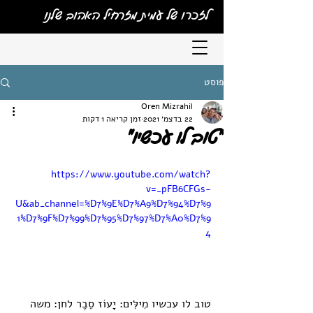
לזכרו של עמית מזרחיל האהוב שלנו
פוסט
Oren Mizrahil
22 בדצמ׳ 2021
זמן קריאה 1 דקות
"טוב לו עכשיו"
https://www.youtube.com/watch?
v=_pFB6CFGs-
U&ab_channel=%D7%9E%D7%A9%D7%94%D7%9
1%D7%9F%D7%99%D7%95%D7%97%D7%A0%D7%9
4
טוב לו עכשיו מִילִּים: יָעוֹז סֵבֶר לחן: משה 