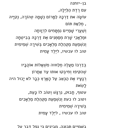
בן-יוחנה
עִם רֶדֶת הַלַּיְלָה,
עוֹשָׂה את דַּרְכָּהּ לַמָּרוֹם נְשָׁמָה טְהוֹרָה, נְקִיָּיהּ 
, מְלֵאַת תּוֹם
וְשַׁעֲרֵי שָׁמַיִים נִפְתָּחִים לִרְוָוחָה
וּמַלְאֲכֵי שָׁרֵת מְסַמְּנִים אֶת דַּרְכָּהּ בְּבִיטְחָה
וְנִשְׁמַעַת מַקְהֵלַת מַלְאָכִים בְּשִׁירָה שְׁמֵימִית
טוב לו עכשיו, ליֶּלֶד עָמִית
בְדַרְכּוֹ מַעֲלֶה מְלַוּווה מִשְׁאֲלוֹת אוֹהֲבָיו
שֶׁהִקִּיפוּ וְחִיבְּקוּ אותו עַד אַחֲרוֹן
רְגָעָיו אֶת הַכְּאֵב עַל הָאָרֶץ כְּבָר לֹא יָכול היה 
לָשֵׂאת
עטוף, חָבוּק, נִרְגָּשׁ וְטוֹב לוֹ כָּעֵת,
1טוב לו כעת וְנִשְׁמַעַת מַקְהֵלַת מַלְאָכִים 
בְּשִׁירָה שְׁמֵימִית
טוב לו עכשיו , ליֶּלֶד עָמִית
בַשָּׁמַיִים תְּכוּנָה, מְבִינִים כִּי נָפַל דָּבָר עַל