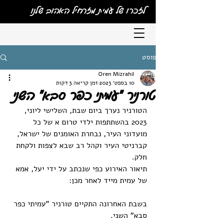
לזכרו של עמית מזרחיל האהוב שלנו
פוסט
Oren Mizrahil
10 בספט׳ 2023
זמן קריאה 3 דקות
טורניר "עמיתי כפר סבא" השני
הטורניר נערך ביום שבת, השלישי ליוני, 
2023 בהשתתפות ילדי טרום א של כל 
מועדוני העיר, נבחרת האומנים של ישראל, 
קברניטי העיר וקהל רב שבא לצפות ולקחת 
חלק. 
תיאור האירוע כפי שנכתב על ידי יעל, אמא 
של עמית מייד לאחר מכן:
בשבת האחרונה התקיים טורניר "עמיתי כפר 
סבא" השני.