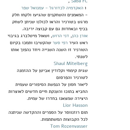
 ,
Saba FC
 ו 
האקדמיה לכדורגל - עמנואל שפר
- המאמנים והשחקנים שהגיעו ולקחו חלק 
מרגש בטורניר והראו לכולנו שניתן לשחק 
בכיף ובאחדות גם עם קבוצה יריבה.
אורן כהן
, 
דני הרוש
, ושאול מיטלברג בגיבוי 
ראש העיר 
רפי סער
 שהקשיבו ותמכו בקיום 
הטורניר זו השנה השנייה ויחד נהפוך אותו 
לשנתי. 
Shaul Mitelberg
שגית קימחי וקלודין אביטן על ההזמנה 
לטורניר והפרסום
ליאור חסון על הנפשת הסיפורים שעמית 
החביא בתוכו והענקת חיים חדשים לאוצרות 
היצירה שמצאנו בחדרו של עמית.
Lior Hasson
תום רוזנווסר על הספרים וההקדשה שניתנה 
לכל הקבוצות המשתתפות.
Tom Rozenvasser