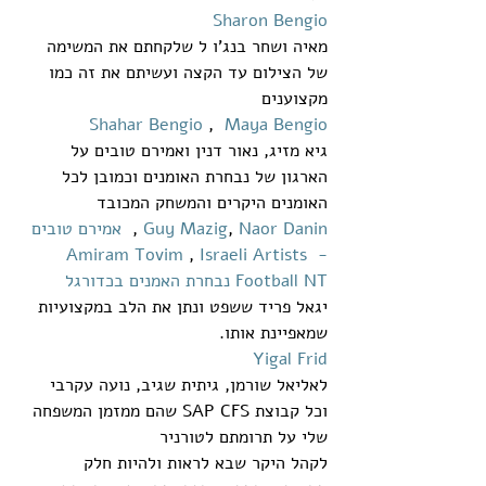
Sharon Bengio
מאיה ושחר בנג'ו ל שלקחתם את המשימה 
של הצילום עד הקצה ועשיתם את זה כמו 
מקצוענים
Shahar Bengio
 ,  
Maya Bengio
גיא מזיג, נאור דנין ואמירם טובים על 
הארגון של נבחרת האומנים וכמובן לכל 
האומנים היקרים והמשחק המכובד
Naor Danin
, 
Guy Mazig
 ,  
אמירם טובים 
 , 
Israeli Artists 
- Amiram Tovim
Football NT נבחרת האמנים בכדורגל
יגאל פריד ששפט ונתן את הלב במקצועיות 
שמאפיינת אותו.
Yigal Frid
לאליאל שורמן, גיתית שגיב, נועה עקרבי 
וכל קבוצת SAP CFS שהם ממזמן המשפחה 
שלי על תרומתם לטורניר
לקהל היקר שבא לראות ולהיות חלק 