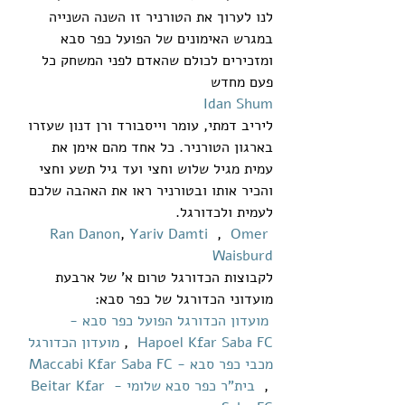
לנו לערוך את הטורניר זו השנה השנייה 
במגרש האימונים של הפועל כפר סבא 
ומזכירים לכולם שהאדם לפני המשחק כל 
פעם מחדש 
Idan Shum
ליריב דמתי, עומר וייסבורד ורן דנון שעזרו 
בארגון הטורניר. כל אחד מהם אימן את 
עמית מגיל שלוש וחצי ועד גיל תשע וחצי 
והכיר אותו ובטורניר ראו את האהבה שלכם 
לעמית ולכדורגל.
Ran Danon
, 
Yariv Damti
  ,  
Omer 
Waisburd
לקבוצות הכדורגל טרום א' של ארבעת 
מועדוני הכדורגל של כפר סבא: 
מועדון הכדורגל הפועל כפר סבא - 
Hapoel Kfar Saba FC
  , 
מועדון הכדורגל 
מכבי כפר סבא - Maccabi Kfar Saba FC
 ,  
בית"ר כפר סבא שלומי - Beitar Kfar 