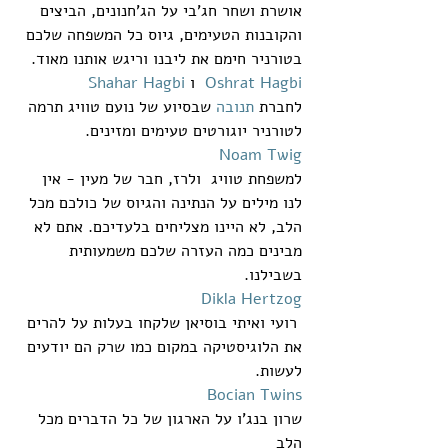
אושרת ושחר חג'בי על הג'חנונים, הביצים 
והקובנות הטעימים, גיוס כל המשפחה שלכם 
בטורניר חימם את ליבנו וריגש אותנו מאוד.
Oshrat Hagbi
  ו 
Shahar Hagbi
לחברת 
תנובה
 שבסיוע של נועם טוויג תרמה 
לטורניר יוגורטים טעימים ומזינים.
Noam Twig
למשפחת טוויג  ולרז, חבר של מעין - אין 
לנו מילים על הנתינה והגיוס של כולכם מכל 
הלב, לא היינו מצליחים בלעדיכם. אתם לא 
מבינים כמה העזרה שלכם משמעותית 
בשבילנו.
Dikla Hertzog
 רועי ואיתי בוסיאן שלקחו בעלות על להרים 
את הלוגיסטיקה במקום כמו שרק הם יודעים 
לעשות.
Bocian Twins
שרון בנג'ו על הארגון של כל הדברים מכל 
הלב