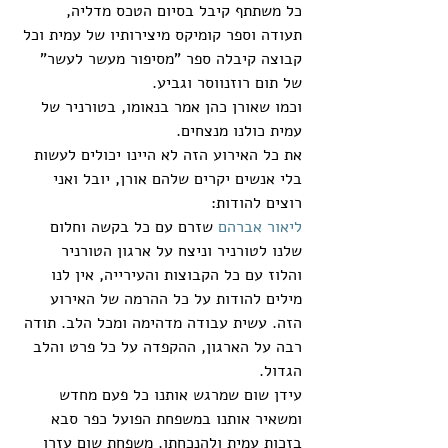
כל משתתף קיבל בסיום הטכס מדליה, 
תעודה וספר קומיקס מיצירותיו של עמית וכל 
קבוצה קיבלה ספר "מסיפור מעשר לעשר" 
של תום רוזנווסר וגביע.
וכמו שאורן כהן אמר בנאומו, בטורניר של 
עמית כולנו מנצחים.
את כל האירוע הזה לא היינו יכולים לעשות 
בלי אנשים יקרים שלהם אורן, יובל ואני 
רוצים להודות:
ליאור אברהם
 שזרם עם כל בקשה וחלום 
שלנו לטורניר וניצח על ארגון הטורניר 
והלוז עם כל הקבוצות והעירייה, אין לנו 
מילים להודות על כל ההרמה של האירוע 
הזה. עשית עבודה מדהימה ומכל הלב. תודה 
רבה על הארגון, ההקפדה על כל פרט והלב 
הגדול.
עידן שום שמרגש אותנו כל פעם מחדש 
ומשאיר אותנו במשפחת הפועל כפר סבא 
בזכות עמית ולהנכחתו. משפחת שום עזרו 