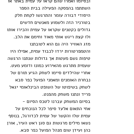
ובסיומו ואמרו שהם קראו על עמית באתר או 
השתתפו בהפסקה הפעילה בבית הספר 
היסודי דבורה עומר והתרגשו לקחת חלק 
בטורניר הזה ולשמוע מאנשים חדשים 
גדולים כקטנים שקראו על עמית והכירו אותו 
ולו קצת ריגש אותי מאוד וחימם את הלב.
מזג האוויר היה גם הוא לטובתנו 
והטמפרטורות ירדו לכבוד עמית, אפילו היו 
טיפות גשם מעטות אך גדולות שנתנו הרגשה 
שעמית מתרגש מהאירוע כמונו ודומע מעט.
אחרי שהילדים סיימו לשחק הגיע תורם של 
נבחרת האומנים ומאמני הפועל כפר סבא 
לשחק בשיפוטו של השופט הבינלאומי יגאל 
פריד ונתנו משחק מהפנט.
בסיום המשחק עברנו לטכס הסיום -
אחי התאום אלעד סיפר לכל הנוכחים על 
עמית שלו והקשר של עמית לכדורגל, בנוסף 
נשאו מילים מרגשות גם סגן ראש העיר, אורן 
כהן ועידן שום מנהל הפועל כפר סבא.