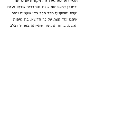
מהאירוע המרגש הזה. מקווים שנהניתם.
וכמובן למשפחות שלנו והחברים שבאו ועזרו 
ועשו והשקיעו מכל הלב כדי שעמית יהיה 
איתנו עוד קצת על כר הדשא, בין טיפות 
הגשם, ברוח הנעימה שהייתה באוויר ובלב 
של כל מי שהגיע לטורניר כמשתתף וכצופה.
תודה לכל מי שהגיע לצפות בטורניר ולהכיר 
קצת את עמית.
אני יודעת שייקח לי זמן להתאושש 
מהתחושות שאני מרגישה עכשיו ואני מקווה 
שגם אצלכם עמית יישאר עוד קצת עד לפעם 
הבאה.