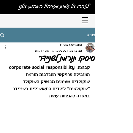
לזכרו של עמית מזרחיל האהוב שלנו
פוסט
Oren Mizrahil
22 בדצמ׳ 2021
זמן קריאה 1 דקות
סיסקו תורמת לשניידר
קבוצת  corporate social responsibility 
המובילה פרויקטי התנדבות תורמת 
שוקולדים טעימים מבוטיק השוקולד 
"שוקולטים" לילדים המאושפזים בשניידר 
במטרה להנצחת עמית