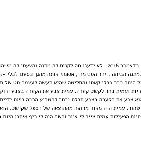
לזהר היתה יום הולדת 6 בדצמבר 2018 . לא ידענו מה לקנות לה מתנה והצעתי 
נה הביתה . זהר הסכימה , אספתי אותה מהגן ונסענו לכלי -קא
 בינואר 2019. יובל היתה כבר בכלי קאסו והחליטה שהיא תעשה לעצמה סט של
יות ועמית בחר לקשט קערה. עמית צבע את הקערה בצבע ירוק ו
וא צבע את הקערה בצבע תכלת ובחר להטביע הרבה כפות ידיים 
חור. עמית היה מאוד מרוצה מהתוצאה של הספל שקישט. הוא נ
ום הפעילות עמית צייר לי ציור ורשם היה לי כיף איתכן היום ב