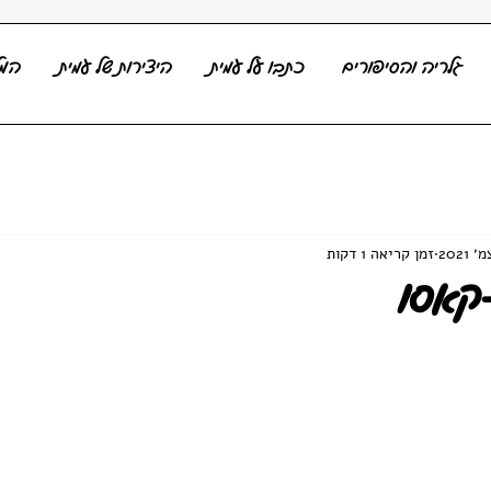
גלריה והסיפורים
כתבו על עמית
היצירות של עמית
המל
זמן קריאה 1 דקות
קאסו