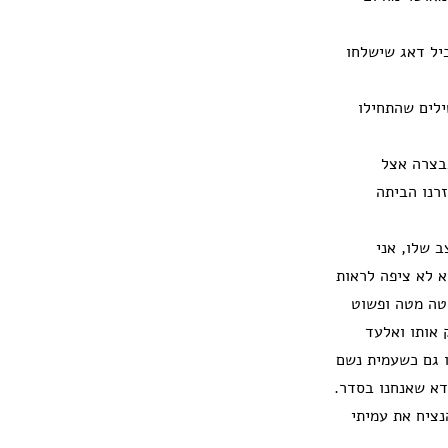
יל דאג שישלחו
לים שהתחילו
בבצרה אצל
רנו הביתה
 שלו, אני
א לא ציפה לראות
טה מטה ופשוט
 אותו ואלעד
ו גם כשעמית נשם
דא שאנחנו בסדר.
נציח את עמיתי