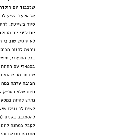
אז אלעד הציע לו ה
סיור בשייטת, להי
יום לפני יום ההול
לא ירגיש טוב כי ה
וירצה לחזור הבית
בכל הספארי, חיפשנ
בספארי עם החיות ו
שיבחר מה שהוא רו
הבובה עלתה כמה מ
נרגש להיות במסעד
לשים לב וגילו שי
להסתובב בקניון (
לקבל במתנה ליום 
מסבתא וסבא רותי 