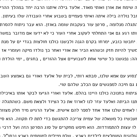
 שימח את אורן ואותי מאוד. אלעד בילה איתנו הרבה יחד במהלך ההריו
בל נולדה בילה איתה ואיתי פעמיים בשבוע אחרי העבודה שלו בעיתון. כ
תגלה מנלומה , סרטן עור בעקבות שומה באוזן. הוא עבר ניתוח להסרת 
תו רגע גם אני התחלתי לעקוב אחרי העור כי לא ידעו אם מדובר במשהו
יחבשו כובע, ימרחו בקרם הגנה ולבשנו כולנו חולצות בגדי ים על מנת ל
יך להיות חזק וכשהוא הכיר את אורי ואחר כך נולדו מיקה ועומרי אז
ה: נפגשנו כל שישי אחת לשבועיים אצל ההורים , בחגים , ימי הולדת ו
לנסוע עם אמא שלנו, סבתא רותי, לבית של אלעד ואורי גם באמצע השבו
ת גם חיכה למפגשים עם הכלב שלהם טוי.
תוח בחנוכה כולנו היינו בהלם. אלעד ואורי הגיעו לבקר אותו באיכילו
נו הביתה ואלעד עזר לנו לארוז את כל הציוד ולצאת משם. כשהתגלה 
ו לאחים שלנו אחד אחד לספר להם אישית. אלעד הרגיש מיד חלק מצוו
עכשיו כל משאלה של עמית צריכה להתגשם כדי לתת לו תקווה. הוא סי
לו עצות להתמודדות. הוא חיפש מחקרים על סוג הסרטן הזה ועל דרכי ה
ולוגים המומלצים לילדים בארץ , שלח מיילים למומחים בארץ ובחו"ל. 