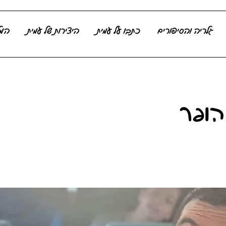
גלריה והסיפורים
כתבו על עמית
היצירות של עמית
המל
הופר