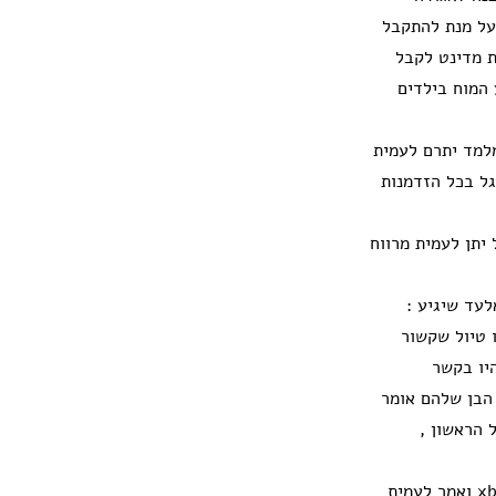
 על מנת להתקבל
ת מדינט לקבל
 המוח בילדים
למד יתרם לעמית
 פיפה בxbox , שיחק איתו כדורגל בכל הזדמנות
 יתן לעמית מרווח
לעד שיגיע :
ו טיול שקשור
היו בקשר
 הבן שלהם אומר
 הראשון ,
כשחזרנו לארץ אלעד הגיע אלינו הביתה בתדירות גבוהה יותר ושיחק עם עמית פיפה ב xbox ואמר לעמית