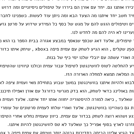
רו אותנו גם. יחד עם אורן הם ביררו על טיפולים ניסיוניים ומה דרוש
מיד חשב יחד איתנו מה הצעד הבא ומה ניתן עוד לעשות. כשפנינו לחבר
יים וטיפולים הוגש להם על מגש של כסף כל המידע שידוע על סרטן גזע
ערינו לא היה להם מה לחדש לנו.
 טיפולים, אלעד דאג שכסף שנאסף במבצע אגורה בבית הספר בו הוא מ
- סכום של מעל 2500 שקלים , הוא הגיע לשחק עם עמית
ואורי עשתה עם יובלי שלנו ימי כיף של בנות.
ע להחלטה לטוס לוושינגטון לטיפול עבור עמית וכולנו קיווינו שהטיפול
ה המלאה תמצא למחלה הארורה הזו.
בוא ולהיות איתנו בוושינגטון במשך שבוע בתחילת מאי ועמית ציפה לא
ת באולינג כדאי לשחק, הוא בדק מגרשי כדורגל עם אורן ואפילו תיכננ
שאלעד , כיאה למורה להיסטוריה יחווה אותו יחד איתנו. אלעד ועמית 
 גם כשהיינו בוושינגטון. אלעד ואורי שלחו לעמית סרטונים של עומרי
ע ושהוא רוצה לשחק בכדור עם עמית. כיוון שעמית נחלש אחרי הטיפול
זרנו לארץ בסוף אפריל כך שאלעד לא טס לוושינגטון להיות איתנו.