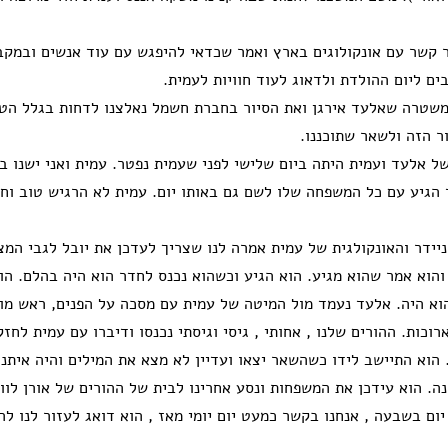
 קשר עם אונקולוגים בארץ ואמר שכדאי להיפגש עם עוד אנשים ובמקב
ם ליום ההולדת ולדאוג לעוד חוויות לעמית.
משטרה שאלעד אירגן ואת הסיור בחברת חשמל נאלצנו לדחות בגלל הטי
ר הזה ולשאר שתוכננו.
ל אלעד ועמית היתה ביום שלישי לפני שעמית נפטר. עמית ואני ישנו 
 הגיע עם כל המשפחה שלו לשם גם באותו יום. עמית לא הרגיש טוב וחז
ידר והאונקולגית של עמית אמרה לנו שצריך לעדכן את יובל לגבי המצב
והוא אמר שהוא מגיע. הוא הגיע וכשהוא נכנס לחדר הוא היה בהלם. הו
א היה. אלעד נעמד מול המיטה של עמית עם מסכה על הפנים, ראש מו
וכות. ההורים שלנו , אחותי , גיסי וגיסתי נכנסו ודיברו עם עמית לחזק
 הוא התיישב לידו כשהשאר יצאו ועדיין לא מצא את המילים והיה איתנ
ה. הוא עידכן את המשפחות ונסע אחרינו לבית של ההורים של אורן לוו
 יום בשבעה , אנחנו בקשר כמעט יום יומי מאז , הוא דואג לעזור לנו לה