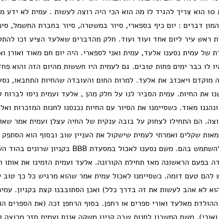
שלכבוד יום הולדת 10 הוא צריך להגיד לו מה הוא הכי היה רוצה לעשות . עמית לא י
מון דברים : יום כיף בספארי, סיור במשטרה, סיור בחברת החשמל, סימ
ות ראש עיר ליום אחד ועוד ועוד. חלק מהדברים שאלעד הציע זכו להתל
דת של עמית נסענו אלעד, עמית ואני לספארי. היה יום חם מאוד ואורן וא
יו לו כבר ימים פחות טובים. גם לעמית היו חששות מהיום הזה והוא פח
ה מוקדם ויאכזב את אלעד. למרות החום והעובדה שהחיות התחבאו, נסענ
ו את החיות. עמית הסביר לנו על חלק מהן , אלעד ועמית ניסו לברוח ל
נהננו מאוד. כשסיימנו את הסיור עם החיות נכנסנו לחנות המזכרות וא
צה. הם התחילו לצחוק על בובה ענקית של החיה עצלן ועמית אמר שאות
אות שקלים ואמרתי לעמית שישקול את העניין שוב ובסוף הוא הסתפק 
חיות שלא הספיק להשתמש בהם. משם נסענו לאכול במסעדת BBB 
ה בפעם הראשונה מאז תחילת הקורונה. אלעד ועמית הזמינו את אותו ה
ש להם טעם דומה. כשסיימנו לאכול עמית אמר שהוא מרגיש כל כך טוב 
הוא לא אהב לעשות את זה בדרך כלל) ואכן הסתובבנו קצת בקניון. עמי
ההולדת מאלעד ואורי ספרים או רחפן. בסוף הרחפן זכה (את הספרים הו
ואורי). משם המשכנו לחנות שבה קנינו משקה אננס ועמית חזר מרוצה ו