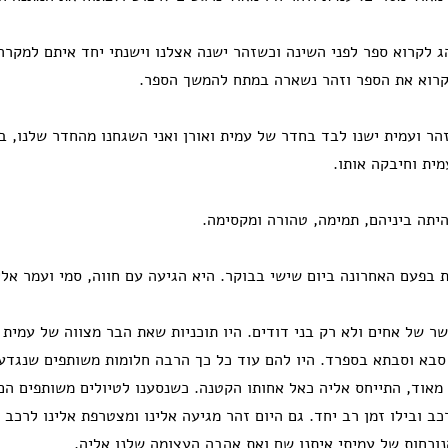
הג לקרוא ספר לפני השינה וכשזהר ישנה אצלנו וישנתי יחד איתם למקר
קרוא את הספר וזהר נשארה במתח להמשך הספר.
ר ועמית ישנו לבד בחדר של עמית ואורן ואני השגחנו מהחדר שלנו, ב
ית וחיבקה אותו.
יתה ביניהם, תמימה, טהורה ומקסימה.
בפעם האחרונה ביום שישי בבוקר. היא הגיעה עם חווה, סמי ועמר אלי
ר של אחים ולא רק בני דודים. היו תוכניות שאת הבר מצווה של עמית 
 סבא וסבתא בספרד. היו להם עוד כל כך הרבה חלומות משותפים שנגדעו
מאוד, התייחס אליה כאל אחותו הקטנה. כשנסענו לטיולים משותפים הם
כב ובילו זמן רב יחד. גם היום זהר מגיעה אלינו ומצטרפת אלינו לרכב ב
נוכחות של עמיתי איתנו שם ואת אהבה העצומה שלנו אליה.