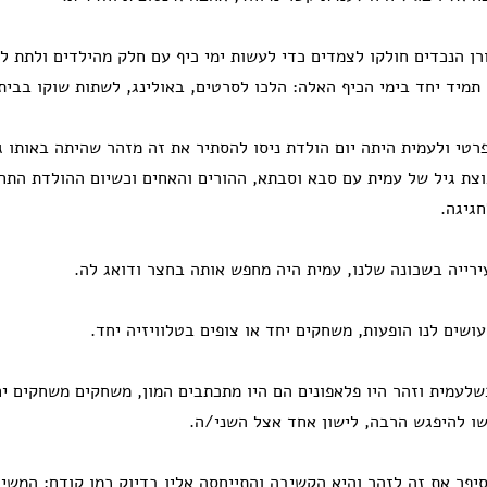
רן הנכדים חולקו לצמדים כדי לעשות ימי כיף עם חלק מהילדים ולתת ל
 תמיד יחד בימי הכיף האלה: הלכו לסרטים, באולינג, לשתות שוקו בבית 
רטי ולעמית היתה יום הולדת ניסו להסתיר את זה מזהר שהיתה באותו גן
וצת גיל של עמית עם סבא וסבתא, ההורים והאחים וכשיום ההולדת התח
גיגה.
ירייה בשכונה שלנו, עמית היה מחפש אותה בחצר ודואג לה.
עושים לנו הופעות, משחקים יחד או צופים בטלוויזיה יחד.
שלעמית וזהר היו פלאפונים הם היו מתכתבים המון, משחקים משחקים י
ו להיפגש הרבה, לישון אחד אצל השני/ה.
יפר את זה לזהר והיא הקשיבה והתייחסה אליו בדיוק כמו קודם: המשי