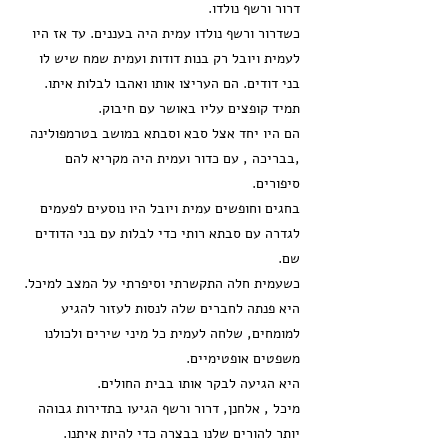
דרור ורשף נולדו.
כשדרור ורשף נולדו עמית היה בעננים. עד אז היו
לעמית ויובל רק בנות דודות ועמית שמח שיש לו
בני דודים. הם העריצו אותו ואהבו לבלות איתו.
תמיד קופצים עליו באושר עם חיבוק.
הם היו יחד אצל סבא וסבתא במושב בטרמפולינה
,בבריכה , עם כדור ועמית היה מקריא להם
סיפורים.
בחגים וחופשים עמית ויובל היו נוסעים לפעמים
לגדרה עם סבתא רותי כדי לבלות עם בני הדודים
שם.
כשעמית חלה התקשרתי וסיפרתי על המצב למיכל.
היא פנתה לחברים שלה לנסות לעזור להגיע
למומחים, שלחה לעמית כל מיני שירים ולכולנו
משפטים אופטימיים.
היא הגיעה לבקר אותו בבית החולים.
מיכל , אלחנן, דרור ורשף הגיעו בתדירות גבוהה
יותר להורים שלנו בבצרה כדי להיות איתנו.