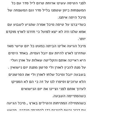
לפני הטיסה עשינו ארוחת טרום ליל סדר עם כל
המשפחות כיוון שטסנו בליל סדר וגם המשפחה של
מיכל היתה איתנו.
כשדיברנו על טיסה מיכל אמרה שתגיע לשבוע עם
אמא שלנו וזה לא יצא לפועל כי חזרנו לארץ מוקדם
יותר.
מיכל הגיעה אלינו הביתה כמעט כל יום שישי מאז
שחזרנו לארץ להיות עם יובל ועמית. באחד הימים
היא ראיינה אותם והקליטה שאלות על אורן ועלי
על מנת להכין לאורן ולי סרטון מתנת יום נישואין .
בשבעה יובל ומיכל שלחו לאורן ולי את הסרטונים
הלא ערוכים וסיפרו לנו על זה כי הם לא הספיקו
לערוך אותם לפני וציינו את יום הנישואים
כשהסתיימה השבעה.
כשהתחילה המתיחות והטילים בארץ , מיכל הגיעה
עם דרור ורשף להורים כדי להתרחק מגדרה, מהאש.
הם שלחו לעמית ברכה ליום ההולדת שיובל ערכה
והצגנו לעמית בהפתעה את הסרטון בחגיגות יום