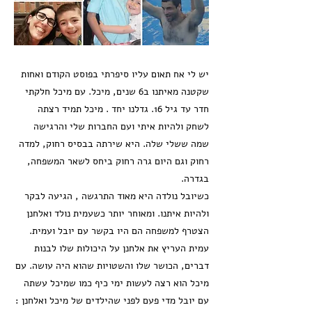
יש לי אח תאום עליו סיפרתי בפוסט הקודם ואחות
שקטנה מאיתנו ב6 שנים, מיכל. עם מיכל חלקתי
חדר עד גיל 16. גדלנו יחד . מיכל תמיד רצתה
לשחק ולהיות איתי ועם החברות שלי והרגישה
שמה ששלי שלה. היא שירתה בבסיס רחוק, למדה
רחוק וגם היום גרה רחוק ביחס לשאר המשפחה,
בגדרה.
כשיובל נולדה היא מאוד התרגשה , הגיעה לבקר
ולהיות איתנו. ומאוחר יותר כשעמית נולד ואלחנן
הצטרף למשפחה הם היו בקשר עם יובל ועמית.
עמית העריץ את אלחנן על היכולות שלו לבנות
דברים, הכושר שלו והשטויות שהוא היה עושה. עם
מיכל הוא רצה לעשות ימי כיף כמו שמיכל עשתה
עם יובל מדי פעם לפני שהילדים של מיכל ואלחנן :