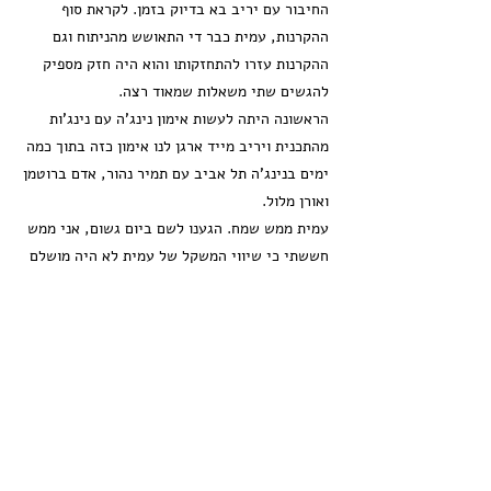
החיבור עם יריב בא בדיוק בזמן. לקראת סוף
ההקרנות, עמית כבר די התאושש מהניתוח וגם
ההקרנות עזרו להתחזקותו והוא היה חזק מספיק
להגשים שתי משאלות שמאוד רצה.
הראשונה היתה לעשות אימון נינג'ה עם נינג'ות
מהתכנית ויריב מייד ארגן לנו אימון כזה בתוך כמה
ימים בנינג'ה תל אביב עם תמיר נהור, אדם ברוטמן
ואורן מלול.
עמית ממש שמח. הגענו לשם ביום גשום, אני ממש
חששתי כי שיווי המשקל של עמית לא היה מושלם
והיו שם מתקנים שדורשים גם שיווי משקל וגם כוח.
חששתי גם מנפילה וגם מכך שעמית לא יצליח
לעשות את המתקנים אחרי התקופה הזאת ויהיה
מתוסכל.
אבל כל החששות התבדו מהר מאוד ועמית עשה
תרגילים ממש מורכבים כמו אלוף אמיתי בהדרכה
וחיזוק של הנינג'ות שהעריץ. בסוף עשו לו טקס
מרשים והענקת חולצת NINJA HERO אותה לבש