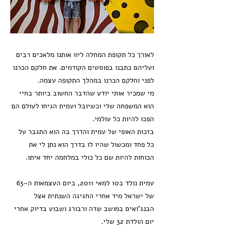
לאורך כל תקופת המחלה ליוו אותנו מלאכים רבים
ועליהם כתבנו בפוסטים הקודמים. את חלקם הכרנו
לפני וחלקם הכרנו במהלך התקופה עצמה.
מי שמכיר אותי יודע שהדבר החשוב ביותר בחיי
הוא המשפחה שלי וכשיובל ועמית הגיחו לעולם הם
הפכו להיות כל עולמי.
בזכות האופי של עמית והדרך בה הוא התגבר על
כל פחד ומכשול שהיו לו בדרך הוא נתן לי את
הכוחות להיות שם כל כולי במלחמה יחד איתו.
עמית נולד ב10 למאי 2011, ביום העצמאות ה-63
של ישראל מיד אחרי החגיגה השנתית אצל
הבנג'ואים במושב שדה ורבורג ושבוע בדיוק אחרי
יום הולדת 32 שלי.