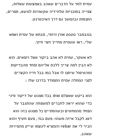
עמית למד על הדברים שאהב באמצעות שאלות,
צפייה בתוכניות טלוויזיה שקשורות לנושא, ספרים,
התנסות ובהמשך גם דרך האינטרנט.
בנובמבר 2020 אורן ורותי, סבתא של עמית ואמא
שלי, ראו שעמית מחייך חצי חיוך.
לא אשקר, עמית לא אהב ביקור אצל רופאים. הוא
לא הבין למה צריך ללכת אליהם ופחד מהבדיקות
ומהטיפול שיתנו לו אבל כמו בכל חייו הקצרים
לפני המחלה עמית התמודד בדרכו שלו :
הוא ביקש שאצלם אותו בכל מפגש של דיקור סיני
כדי שהוא יראה לחברים למשפחה שהתגבר על
הפחד מהמחטים וכשהסתיים כל מפגש כזה הוא
דאג לקבל איזה משהו: פעם בגד, פעם חטיף והוא
הכיר לי את rebar והמציא לעצמו שייק מהפירות
שאהב.