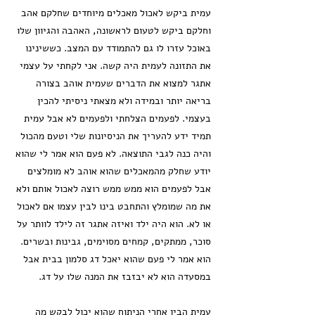
עמית ביקש לאכול מאכלים מיוחדים שחלקם אהב
וחלקם ביקש לטעום לראשונה, האהבה והגיוון שלו
באוכל עזרו לו גם להתמודד עם המצב. כששינינו
את התזונה לעמית היה קשה. אני לקחתי על עצמי
אתגר למצוא את הדברים שעמית אוהב בצורה
בריאה יותר ובמידה ולא מצאתי ניסיתי להכין
בעצמי. לפעמים הצלחתי ולפעמים לא אבל עמית
תמיד ידע להעריך את הניסיונות שלי וטעם מהכול
והיה כנה לגבי התוצאה. לא פעם הוא אמר לי שהוא
יודע שחלק מהמאכלים שהוא אוהב לא מומלצים
אבל לפעמים הוא ממש ממש רוצה לאכול אותם ולא
את מה שמומלץ והתחבט בינו לבין עצמו אם לאכול
או לא. הוא היה ילד ואיזה אתגר זה לילד לוותר על
סוכר, ממתקים, קמחים מסוימים, גבינות ובשרים.
הוא אמר לי פעם שהוא יאכל דג סלמון בבית אבל
במסעדה הוא לא יבזבז את המנה שלו על דג.
עמית הבין אחרי הניתוח שהוא יכול לבקש מה