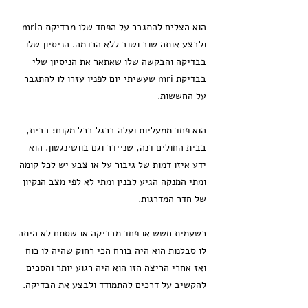
הוא הצליח להתגבר על הפחד שלו מבדיקת הmri
ולבצע אותה שוב ושוב ללא הרדמה. הניסיון שלו
בבדיקה והבקשה שלו שאתאר את הניסיון שלי
בבדיקת mri שעשיתי יום לפניו עזרו לו להתגבר
על החששות.
הוא פחד ממעליות ועלה ברגל בכל מקום: בבית,
בבית החולים דנה, שניידר וגם בוושינגטון. הוא
ידע איזו דמות של גיבור על או צבע יש לכל קומה
ומתי המנקה הגיע לבנין ומתי לא לפי מצב הנקיון
של חדר המדרגות.
כשעמית חשש או פחד מבדיקה או שסתם לא היתה
לו סבלנות הוא היה בורח הכי רחוק שהיה לו כוח
ואז אחרי הריצה הזו הוא היה רגוע יותר והסכים
להקשיב על דרכים להתמודד ולבצע את הבדיקה.