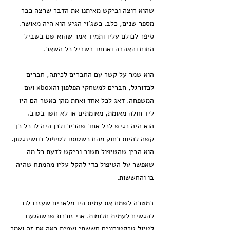
שהוא רוצה וביקש מאיתנו את הדבר שרצה כבר
מספר שנים, כלב. כשג'וי הגיע הוא היה מאושר.
סיפר לכולם עליו ותמיד אמר שהוא שם בשביל
החום והאהבה ואנחנו בשביל כל השאר.
הוא שמר על קשר עם החברים לכיתה, חברים
לכדורגל, חברים למשחקי הפלפון והxbox ועם
המשפחה. דאג לכל אחד ואחת מהן כאשר הם היו
ליד חולה מאומת, מאומתים או לא חשו בטוב.
הוא היה רגיש לכל אחד שהכיר ולכן היה לו כל כך
קשה להיות רחוק מהם כשטסנו לטיפול בוושינגטון.
הוא הבין שהטיפול חשוב וביקש לדעת כל מה
שאפשר על הטיפול כדי להקל עליו מהמתח שהיה
בו והחששות.
במטרה לשמח את עמית היו מלאכים שעזרו לנו
להגשים לעמית חלומות. אני זוכרת שכשהגענו
לטיול טרקטורונים חששתי ועמית ראה את זה ואמר