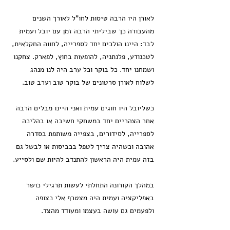
לאורן היו הרבה טיסות לחו"ל לאורך השנים
מהעבודה כך שביליתי הרבה זמן עם יובל ועמית
לבד: היינו הולכים יחד לספרייה, לחווה החקלאית,
לטכנודע, פלנתניה, להופעות בחוץ, לפארק. צחקנו
ושמחנו יחד. כל בוקר וכל ערב היה לנו מנהג
לשלוח לאורן סרטונים של בוקר טוב וערב טוב.
כשליובל היו חוגים עמית ואני היינו מבלים הרבה
אחר הצהריים יחד במשחקי חשיבה או בהליכה
לספרייה, לסידורים, בצפייה משותפת בסדרה
אהובה וכשהיה צריך לטפל בכביסות או לבשל גם
בזה עמית היה הראשון להתנדב להיות שם ולסייע.
במהלך הקורונה התחלתי לעשות תרגילי כושר
באפליקציה ועמית היה מצטרף אלי כצופה
ולפעמים גם עושה בעצמו ומעודד מהצד.