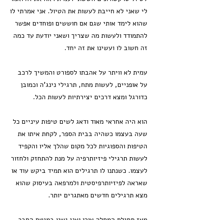
לי שאני לא חייבת לעשות את הטיול. אני אמרתי לו
שהוא לימד אותי שגם אם חוששים ופוחדים אפשר
להתמודד ולעשות מה שצריך ושאני יודעת עד כמה
זה חשוב לו ועשינו את זה יחד.
עמית לא וויתר על אהבתו לספורט והמשיך לרכב
על אופניים, לעשות מתח, תרגילי נינג'ה וכמובן
כדורגל ומצא דרכים יצירתיות לעשות הכל.
הוא היה אחראי מאוד ודאג לשים טיפות עיניים כל
שעה בעצמו כשהיה בבית הספר, לקחת איתו את
הטיפות והספוגיות לכל מקום שהלך אליו והקפיד
לעשות תרגילי פיזיותרפיה על מנת להתחזק ולחזור
לעצמו. כשנתנו לו תרגילים הוא תמיד ביקש עוד או
שאראה לפיזיותרפיסטית ולמרפאה בעיסוק שהוא
מצא תרגילים חדשים מאתגרים יותר.
מאז תחילת המחלה אורן ואני ישנו במיטת החבר