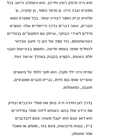
הוא היה תינוק רגוע וחייכן. הוא השתלב היטב בכל
מסגרת שבה היה: גן פרפר נחמד, גן קוקיה, גן
סלעית ובית הספר דבורה עומר. בכל מסגרת מצא
חברים, עשה דברים בדרך הייחודית שלו: המציא
מילים לשירי הבוקר, שיחק עם הסקוצ'ים בנעליים
כשהשתעמם, גזר מפה של הגן כי חשב שכדאי
להחליף אותה באחת חדשה, התאמן בבעיטות ושבר
חלון בטעות, הקפיץ בקבוק במהלך שיעור ועוד.
עמית היה ילד סקרן. הוא חקר ולמד על נושאים
שעניינו אותו כמו חיות, בניית מבנים ממגנטים,
חשבון, התעמלות.
בדרך לגן וחזרה היה בוחן את סמלי הרכבים ובודק
את הידע שלו בהם. כשהוא ליווה אותי בסידורים
הוא דאג שגם הוא יקבל משהו: פעם דובדבנים
ביין, בננות מיובשות, פעם בגד, ממתק או מאכל
אחר ומשחק.