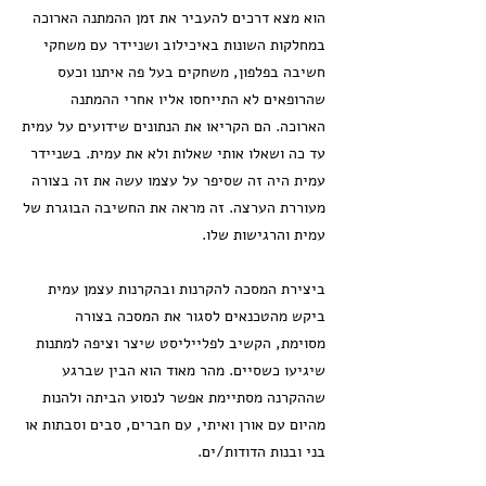
הוא מצא דרכים להעביר את זמן ההמתנה הארוכה
במחלקות השונות באיכילוב ושניידר עם משחקי
חשיבה בפלפון, משחקים בעל פה איתנו וכעס
שהרופאים לא התייחסו אליו אחרי ההמתנה
הארוכה. הם הקריאו את הנתונים שידועים על עמית
עד כה ושאלו אותי שאלות ולא את עמית. בשניידר
עמית היה זה שסיפר על עצמו עשה את זה בצורה
מעוררת הערצה. זה מראה את החשיבה הבוגרת של
עמית והרגישות שלו.
ביצירת המסכה להקרנות ובהקרנות עצמן עמית
ביקש מהטכנאים לסגור את המסכה בצורה
מסוימת, הקשיב לפלייליסט שיצר וציפה למתנות
שיגיעו כשסיים. מהר מאוד הוא הבין שברגע
שההקרנה מסתיימת אפשר לנסוע הביתה ולהנות
מהיום עם אורן ואיתי, עם חברים, סבים וסבתות או
בני ובנות הדודות/ים.