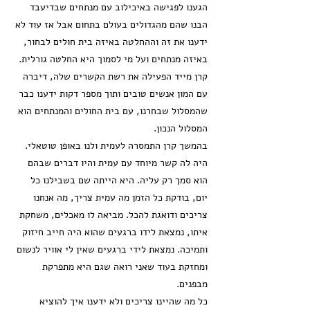
הגענו לפגישה באיכילוב עם מנתחים שבדיעבד
הבנו שהם מהגדולים בעולם בתחום אבל אז עוד לא
ידענו את זה וההחלטה באיזה בית חולים לבחור,
באיזה מנתחים ועל מי לסמוך היא החלטה גורלית.
קרן מייד הפעילה את רשת הקשרים שלה, דיברה
עם המון אנשים טובים ותוך מספר דקות ידענו כבר
שהמסלול שבחרנו, עם בית החולים והמנתחים הוא
המסלול הנכון.
בהמשך קרן התמסרה לעמית ולנו באופן טוטאלי.
היה לה קשר מיוחד עם עמית והיו דברים שבהם
הוא סמך רק עליה. היא הייתה שם בשבילנו כל
יום, בודקת כל הזמן מה עמית צריך, מה אנחנו
צריכים ודואגת להכל. מביאה לו מאכלים, משחקת
איתו, נמצאת לידו ברגעים שהוא היה חייב חיזוק
ותמיכה. נמצאת לידי ברגעים שאין לי אוויר לנשום
ומחזקת בעוד שאני רואה שגם היא מתפרקת
מבפנים.
כל מה שהיינו צריכים ולא ידענו איך להוציא