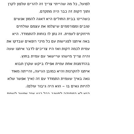
לפועל, כל מה שהייתי צריך זה להרים טלפון לקרן
ותוך דקות זה כבר היה מתקדם.
כשהיינו בבית החולים היא דאגה להמון אנשים
טובים ומפורסמים שיצלמו את עצמם שולחים
חיזוקים לעמית. זה נתן לו כוחות להתמודד. היא
באה איתנו לפגישות עם כל מיני רופאים שבדקו את
עמית לכמה דקות ואז היו צריכים לדבר איתנו שעה
והיה צריך מישהו שיישאר עם עמית בחוץ.
בהזדמנות אחת עמית אפילו ביקש שקרן תבוא
איתנו להקרנות והיא כמובן הגיעה, והייתה מאוד
גאה באיך שעמית התמודד עם זה (איך אפשר שלא
להיות גאים בו – הוא היה גיבור עולם).
היא לא הפסיקה לחשוב בכל רגע איך אפשר לשמח
אותו והוציאה לפועל מיזמים מדהימים.
היו רגעים שליעל ולי פשוט לא היו אנרגיות והיינו
כל כך מרוקנים וקרן הייתה מגיעה ודואגת להזריק
אנרגיות לילדים ולנו, וידעה איך להרים את מצב
הרוח.