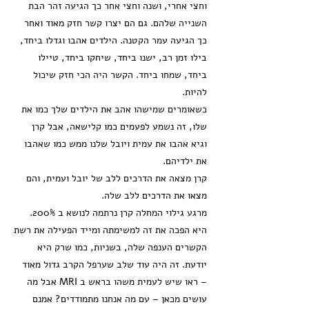
וחצי אחרי, ושנה וחצי אחר כך הגיעה זהר הבת
השנייה שלהם. גם הם יצרו קשר חזק מאוד ואחר
כך הגיעה עמר הקטנה. הילדים אהבו וגדלו ביחד,
בילו זמן רב, ישנו ביחד, שיחקו ביחד, טיילו
ביחד, שמחו ביחד. הקשר היה הכי חזק שיכול
להיות.
כשאומרים שמישהו אהב את הילדים שלך כמו את
שלו, זה נשמע לפעמים כמו קלישאה, אבל קרן
וגיא אהבו את עמית ויובל שלנו ממש כמו שאהבו
את ילדיהם.
קרן מצאה את הדרכים ללב של יובל ועמית, והם
מצאו את הדרכים ללב שלה.
מרגע גילוי המחלה קרן נרתמה לנושא ב 200%.
היא הפכה את זה למשימתה ומייד הפעילה את רשת
הקשרים הענפה שלה, בשניות, כמו שרק היא
יודעת. זה היה עוד שלב שערפל הקרב גדול מאוד
– ראו שיש לעמית משהו בראש ב MRI אבל מה
עושים מכאן – עם מה אנחנו מתמודדים? אמנם