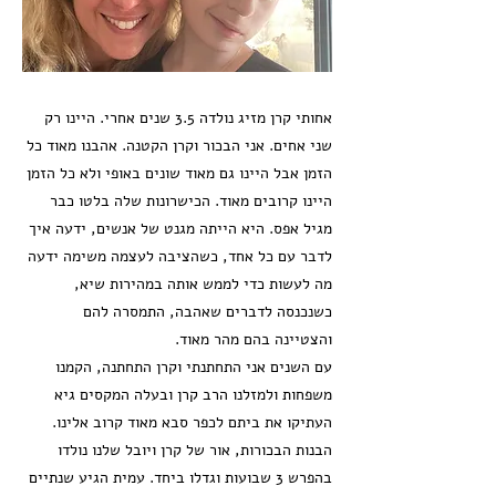
אחותי קרן מזיג נולדה 3.5 שנים אחרי. היינו רק
שני אחים. אני הבכור וקרן הקטנה. אהבנו מאוד כל
הזמן אבל היינו גם מאוד שונים באופי ולא כל הזמן
היינו קרובים מאוד. הכישרונות שלה בלטו כבר
מגיל אפס. היא הייתה מגנט של אנשים, ידעה איך
לדבר עם כל אחד, כשהציבה לעצמה משימה ידעה
מה לעשות כדי לממש אותה במהירות שיא,
כשנכנסה לדברים שאהבה, התמסרה להם
והצטיינה בהם מהר מאוד.
עם השנים אני התחתנתי וקרן התחתנה, הקמנו
משפחות ולמזלנו הרב קרן ובעלה המקסים גיא
העתיקו את ביתם לכפר סבא מאוד קרוב אלינו.
הבנות הבכורות, אור של קרן ויובל שלנו נולדו
בהפרש 3 שבועות וגדלו ביחד. עמית הגיע שנתיים