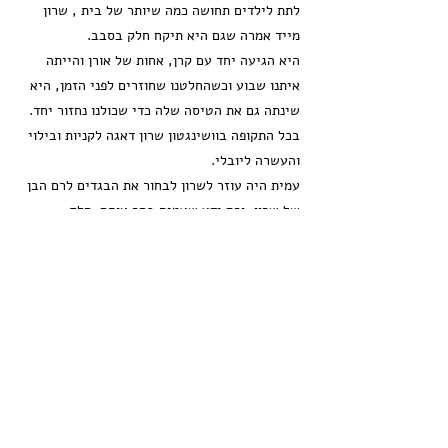
לתת לילדים תחושה כמה שיותר של בית , שרון
מייד אמרה שגם היא תיקח חלק בסבב.
היא הגיעה יחד עם קרן, אחות של אורן והייתה
איתנו שבוע וכשהחלטנו שחוזרים לפני הזמן, היא
שינתה גם את הטיסה שלה כדי שכולנו נחזור יחד.
בכל התקופה בוושינגטון שרון דאגה לקניות ובילוי
והעשרה ליובלי.
עמית היה עוזר לשרון לבחור את הבגדים לרם הבן
של שרון, ורם ידע שעמית בחר אותם. חלק
מהבגדים היו תואמים לאלה שעמית גם בחר לעצמו
(לעמית היה חוש אופנה מפותח ואהב כמה שיותר
בגדים – הוא היה עובר בחנות, מצביע "אני רוצה
את זה" וממשיך לפריט הבא)
כשעמית אושפז בשבוע האחרון לחייו, שרון ביקשה
לבוא לבקר ושאלה שוב מה להביא. עמית ששמע
ששרון רוצה לבוא ישר ביקש שהיא תביא כנאפה.
היא חיפשה ומצאה וקצת לפני שהיא הגיעה עמית
שאל אותי אם היא יודעת שהוא צחק .אמרתי לו