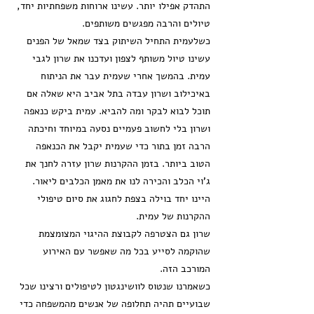
התהדק אפילו יותר. עשינו ארוחות משפחתיות יחד,
טיולים והרבה מפגשים משותפים.
כשלעמית התחיל השיתוק בצד שמאל של הפנים
עשינו טיול משותף לצפון ועדכנו את שרון לגבי
עמית. בהמשך אחרי שעמית עבר את הניתוח
באיכילוב ושרון עבדה בתל אביב היא שאלה אם
תוכל לבוא לבקר ומה להביא. עמית ביקש כנאפה
ושרון בלי לחשוב פעמיים נסעה במיוחד וחיכתה
הרבה זמן בתור כדי שעמית יקבל את הכנאפה
הטוב ביותר. בזמן ההקרנות שרון עזרה לחנך את
ג'וי הכלב והכירה לנו את מאמן הכלבים ליאור.
היינו יחד בוילה בצפת לחגוג את סיום טיפולי
ההקרנות של עמית.
שרון גם הצטרפה לקבוצת ההיגוי המצומצמת
שהוקמה לסייע בכל מה שאפשר עם האירוע
המורכב הזה.
כשאמרנו שנטוס לוושינגטון לטיפולים ורצינו שכל
שבועיים תהיה תחלופה של אנשים מהמשפחה כדי