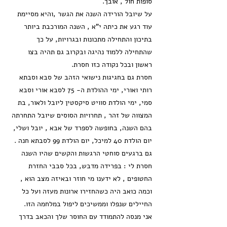
סופות חול , אובך.
על שיובל הורידה השנה את הגשר ,והיא מסיימת
עוד רגע את כיתה י"א , השנה המורכבת ביותר
בתיכון והתחילה מתכונות ובגרויות, על כך
שהתחילה ללמוד נהיגה ובקרוב גם תהיה בצו
ראשון ובכל נקודה כזו חסרת.
חסרת גם בחגיגות נישואי הזהב של סבא וסבתא
רותי ואורי, ימי ההולדת ה- 75 לסבא אורי וסבא
סמי, ימי הולדת סוויט סיקסטין ליובל ולאור, בת
המצווה של זהר , תחרויות הסוסים שיובל התחרתה
בהם השנה, בחופשה לספרד של אבא , יובל ושלי,
יום הולדת 40 למיכל, יום הולדת 99 לסבתא חנה .
גם ברגעים סוחטי הרגשות והקשים שהיו השנה
חסרת לי : בפרידה מדבש, בכל סבבי החזרת
החטופים , לא ידענו מי חוזר ובאיזה מצב הוא ,
וכמה כואב היה כשהחזירו ארונות מעזה ועל כל
החיילים שנפלו וממשיכים ליפול במלחמה הזו.
אני מנסה להתמודד עם החוסר שלך והכאב בדרך