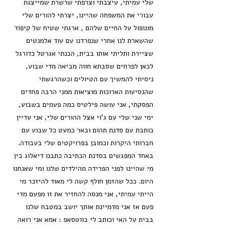
שלי עמיתי, עיצבתי וצרפתי שרשרת שמייצגת
עבורי את המשפחה שהיינו, יצרתי להורים שלי
מונופול על החיים שלהם , ארגתי שטיח של קיפוד
שהשארת לנו אחרי שנפרדנו עם עוד אלמנטים
שציירת ותליתי אותו בבית, הכנתי אגרטל כדורגל
לכאן לפרחים שסבתא חווה מביאה מדי שבוע,
ניסיתי להמשיך עם הטיולים וכשהרגשתי
שהנסיעות הארוכות מוציאות ממני הרבה פחדים
הפסקתי, אני עושה פילטיס כמה פעמים בשבוע,
ימי שני שלי עם ג'וי אצל ההורים שלי, אני עדיין
כותבת עם סדנת תהום ובאר כמעט כל שבוע עם
חברותי היקרות וכמובן בפרויקטים שלי בעבודה.
באחד המפגשים בסדנת הכתיבה כתבנו דיאלוג בין
מי שהיינו לפני הפרידה מהילדים שלנו ומי שאנחנו
היום. ככל שהזמן חולף קשה לי מאוד להיזכר מי
הייתי עמיתי, אני מנסה להחזיר את זו מפעם מדי
פעם אז אני מדמיינת אותך יושב במטבח שלנו
בבית על האי וכותב לי בווטסאפ : אמא אני רואה