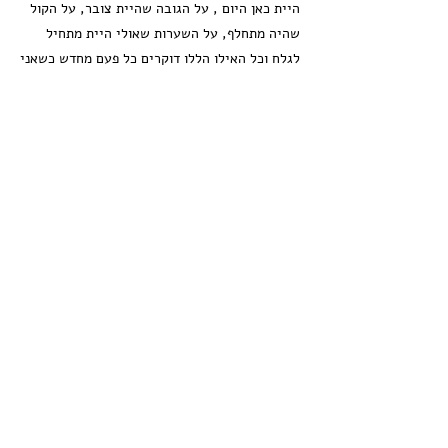
היית כאן היום , על הגובה שהיית צובר, על הקול
שהיה מתחלף, על השערות שאולי היית מתחיל
לגלח וכל האילו הללו דוקרים כל פעם מחדש כשאני
רואה חברים שלך בשכונה , כשאני יודעת ששנה
הבאה רם ועמר יהיו גדולים ממך, הפחד לשכוח
רגעים שלנו יחד, החוסר של החיבוק שלך ושל מה
שהיית קשים לי .
אני משמרת לי עד כמה שאפשר את הזיכרונות
המשותפים שלנו יחד ומודה על כל רגע ורגע שהיית
כאן, מרגש אותי לדעת שיש אנשים שלא הכירו
אותך והיום מאוד רוצים להכיר אותך: אנשים
שקראו דברים שכתבתי בפייסבוק, מי שראה את
התמונה שלך והשם שלך על תיק או כובע וחיפש מי
היית, אנשים שעוברים גם כאן ליד הקבר ,
מסתכלים על התמונה שלך ומניחים אבן, אנשים
שעוזרים לנו לקיים זו השנה הרביעית את טורניר
הכדורגל ומספרים ששמעו עליך. עמיתי אתה
מפורסם כאן , כמו שרצית.