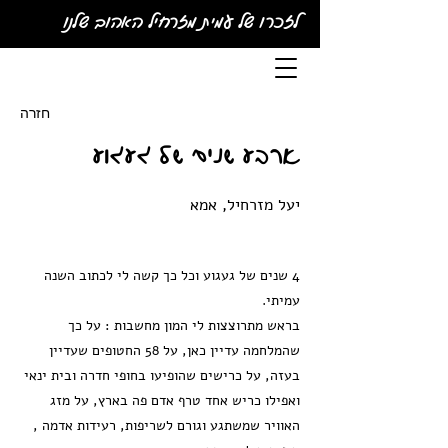
לזכרו של עמית מזרחיל האהוב שלנו
חזרה
ארבע שנים של געגוע
יעל מזרחיל, אמא
4 שנים של געגוע וכל כך קשה לי לכתוב השנה
עמיתי.
בראש מתרוצצות לי המון מחשבות : על כך
שהמלחמה עדיין כאן, על 58 החטופים שעדיין
בעזה, על כרישים שהופיעו בחופי חדרה ובית ינאי
ואפילו כריש אחד טרף אדם פה בארץ, על מזג
האוויר שמשתגע וגורם לשריפות, רעידות אדמה ,