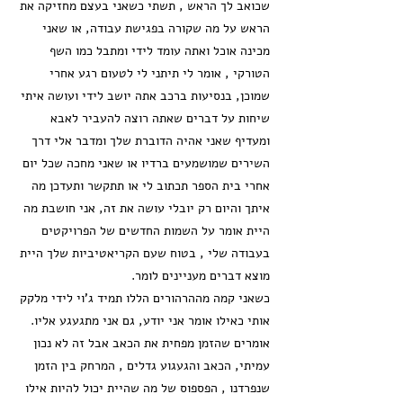
שכואב לך הראש , תשתי כשאני בעצם מחזיקה את
הראש על מה שקורה בפגישת עבודה, או שאני
מכינה אוכל ואתה עומד לידי ומתבל כמו השף
הטורקי , אומר לי תיתני לי לטעום רגע אחרי
שמוכן, בנסיעות ברכב אתה יושב לידי ועושה איתי
שיחות על דברים שאתה רוצה להעביר לאבא
ומעדיף שאני אהיה הדוברת שלך ומדבר אלי דרך
השירים שמושמעים ברדיו או שאני מחכה שכל יום
אחרי בית הספר תכתוב לי או תתקשר ותעדכן מה
איתך והיום רק יובלי עושה את זה, אני חושבת מה
היית אומר על השמות החדשים של הפרויקטים
בעבודה שלי , בטוח שעם הקריאטיביות שלך היית
מוצא דברים מעניינים לומר.
כשאני קמה מההרהורים הללו תמיד ג'וי לידי מלקק
אותי כאילו אומר אני יודע, גם אני מתגעגע אליו.
אומרים שהזמן מפחית את הכאב אבל זה לא נכון
עמיתי, הכאב והגעגוע גדלים , המרחק בין הזמן
שנפרדנו , הפספוס של מה שהיית יכול להיות אילו