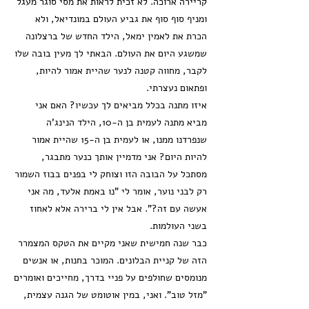
קריירה ארוכה. לא זכית לראות את מסי סוגר מעגל
ומניף סוף סוף את גביע העולם במונדיאל, ולא
הכרת את לאמין ימאל, הילד החדש של ברצלונה
שמשגע היום את העולם. הבאתי לך מעין בובה שלו
לקבר, מחווה קטנה לנער שהיית אמור להיות,
ופתאום נעצרתי.
איזו מתנה בכלל מביאים לך עכשיו? האם אני
מביא מתנה לעמית בן ה-10, הילד הנינג'ה
שנפרדנו ממנו, או לעמית בן ה-15 שהיית אמור
להיות היום? אני מדמיין אותך כנער מתבגר,
מסתכל על הבובה הזו וצוחק לי בפנים בבוז השמור
רק לבני נוער, אומר לי "נו באמת אלעד, מה אני
אעשה עם זה?". אבל אין לי ברירה אלא לאחוז
בשני העולמות.
כבר שנה חמישית שאני מקיים את הטקס המצמרר
הזה של קניית הבלונים. המוכר בחנות, או אנשים
מנומסים שחולפים על פניי בדרך, מחייכים ואומרים
"מזל טוב". ואני, במין אוטומט של הגנה עצמית,