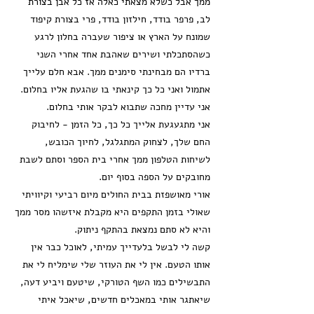
ממך אבל כשלא מצאתי כאלה אז כל אבן בצורת
לב, פרפר בודד, חילזון בודד, פרי בצורת קיפוד
שמונח על הארץ או ציפור שעברה בחלון לרגע
כשהסתכלתי ושירים שאהבת אחד אחרי השני
ברדיו הם מבחינתי סימנים ממך. אבא חלם עלייך
אתמול ואני כל כך קינאתי בו שהגעת אליו בחלום.
אני עדיין מחכה שתבוא לבקר אותי בחלום.
אני מתגעגעת אלייך כל כך, כל הזמן - לחיבוק
החם שלך, לצחוק המתגלגל, לחיוך הכובש,
לשיחות הטלפון ממך אחרי בית הספר וסתם לשבת
מחובקים על הספה בסוף יום.
אורי מאושפזת בבית החולים מיום רביעי וקיוויתי
שאולי בזמן התקפים היא מקבלת איזשהו מסר ממך
והיא לא סתם נמצאת בהתקף ניתוק.
קשה לי לבשל בלעדייך עמיתי, לאוכל כבר אין
אותו הטעם. אין לי את העוזר שלי שימליח לי את
התבשילים כמו השף הטורקי, שיטעם ויביע דעה,
שיאתגר אותי במאכלים חדשים, שיאכל איתי