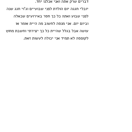
דברים שרק אתה ואני אכלנו יחד.
יובלי חגגה יום הולדת לפני שבועיים וג'וי חגג שנה
לפני שבוע ואתה כל כך חסר באירועים שכאלה
וביום יום. אני מנסה לחשוב מה היית אומר או
עושה אבל בגלל שהיית כל כך יצירתי וחשבת מחוץ
לקופסה לא תמיד אני יכולה לעשות זאת.
אני נוסעת אלייך בכל יום שני, במקום שאתה תהיה
אצל סבא וסבתא חווה וסמי אני מגיעה להיות
איתך. מדברת איתך, מספרת לך על השבוע שהיה
ומקשיבה לקול שלך.
אני מקווה שאתה יודע שעשיתי מה שיכולתי עבורך
והייתי עושה זאת שוב ויותר.
יש עכשיו חידוש לשיר גיבור של אמא שמבצע
רביב כנר שכל כך אהבת עמיתי. רציתי שתדע
שתמיד היית ותמיד תהיה הגיבור שלי.
עד שנפגש שוב עמיתי שלי, תסמן לי בכל דרך
שתבחר שאתה בסדר. לא משנה איפה אתה אני
תמיד אהיה אמא שלך ואדאג לך ואוהב אותך. תלווה