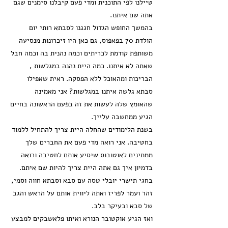
טיילנו לפי התוכנית ומדי פעם קיבלנו סימנים שגם
אתה שם איתנו.
בהמשך החופש הגדול חגגנו לסבתא רותי יום
הולדת 70 בפאפוס, גם כאן היו זיכרונות מנסיעה
משותפת קודמת לכריתים וכמה נהנית בה וכמה חבל
שאתה לא איתנו. כמה היית נהנה במגלשות ,
הבריכות ומהאוכל ללא הפסקה. ראית שאפילו
סבתא גלשה איתנו במגלשות? אני מאמינה
שהאומץ שלה לעשות את זה בפעם הראשונה בחיים
הגיע ממחשבה עלייך.
בשנת הלימודים שהחלה היית צריך להתחיל ללמוד
בחטיבה. אני רואה מדי פעם את החברים שלך
ממתינים לאוטובוס שיסיע אותם לחטיבה ורואה
בדמיון איך גם אתה היית צריך להיות שם איתם.
בחגי תישרי יובלי טסה עם סבא וסבתא חווה וסמי,
זהר ועמר לפריז ואתה ליווית אותם על הראש והגב
של סבא ובעיקר בלב.
ואז הגיע אוקטובר הנורא ואיתו פלאשבקים למבצע