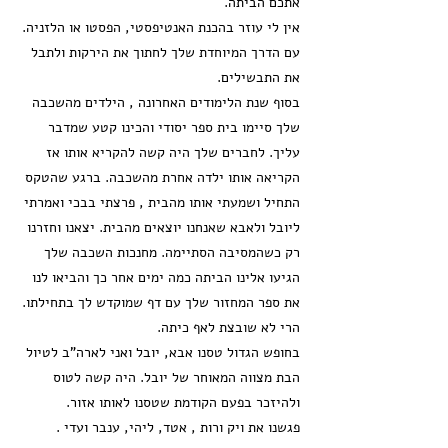
אתכם הביתה.
אין לי עוזר בהכנת האנטיפסטי, הפסטו או הלזניה.
עם הדרך המיוחדת שלך לחתוך את הירקות ולתבל
את התבשילים.
בסוף שנת הלימודים האחרונה , הילדים מהשכבה
שלך סיימו בית ספר יסודי והכינו קטע שמדבר
עליך. לחברים שלך היה קשה להקריא אותו אז
הקריאה אותו ילדה אחרת מהשכבה. ברגע שהטקס
התחיל ושמעתי אותו מהבית , פרצתי בבכי ואמרתי
ליובל ולאבא שאנחנו יוצאים מהבית. יצאנו וחזרנו
רק כשהמסיבה הסתיימה. מחנכות השכבה שלך
הגיעו אלינו הביתה כמה ימים אחר כך והביאו לנו
את ספר המחזור שלך עם דף שמוקדש לך בתחילתו.
הרי לא שובצת לאף כיתה.
בחופש הגדול טסנו אבא, יובל ואני לארה"ב לטיול
הבת מצווה המאוחר של יובל. היה קשה לטוס
ולהיזכר בפעם הקודמת שטסנו לאותו אזור.
פגשנו את ויק ורות , אטד, ליהי, ענבר ועדי .