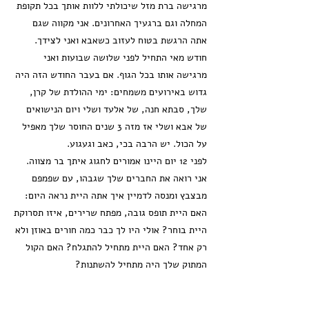
מרגישה ברת מזל שיכולתי ללוות אותך בכל תקופת
המחלה וגם ברגעיך האחרונים. אני מקווה שגם
אתה הרגשת בטוח לעזוב כשאבא ואני לצידך.
חודש מאי התחיל לפני שלושה שבועות ואני
מרגישה אותו בכל הגוף. אם בעבר החודש הזה היה
גדוש באירועים משמחים: ימי ההולדת של קרן,
שלך, סבתא חנה, של אלעד ושלי ויום הנישואים
של אבא ושלי אז מזה 3 שנים החוסר שלך מאפיל
על הכול. יש הרבה בכי, כאב וגעגוע.
לפני 12 יום היינו אמורים לחגוג איתך בר מצווה.
אני רואה את החברים שלך שגבהו, עם שפמפם
מבצבץ ומנסה לדמיין איך אתה היית נראה היום:
האם היית תופס גובה, מפתח שרירים, איזו תסרוקת
היית בוחר? אולי היו לך כבר כמה חורים באוזן ולא
רק אחד? האם היית מתחיל להתגלח? האם הקול
המתוק שלך היה מתחיל להשתנות?
הזמן לא מרפא ולא מקל על החוסר שלך עמיתי.