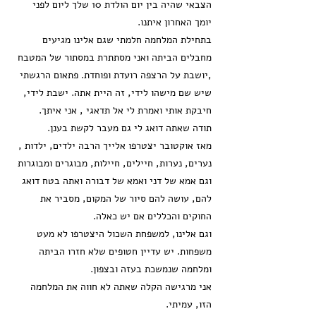
הצבאי שהיה בין יום הולדת 10 שלך ליום לפני
יומך האחרון איתנו.
בתחילת המלחמה חלמתי שגם אלינו מגיעים
מחבלים הביתה ואני מסתתרת במסתור של המטבח
,יושבת על הרצפה רועדת ופוחדת. פתאום הרגשתי
שיש שם מישהו לידי, זה היית אתה. ישבת לידי,
חיבקת אותי ואמרת לי אל תדאגי , אני איתך.
תודה שאתה דואג לי גם מעבר לקשת בענן.
מאז אוקטובר יצטרפו אלייך הרבה ילדים, ילדות ,
נערים, נערות, חיילים, חיילות, מבוגרים ומבוגרות
וגם אמא של דני ואמא של דבורה ואתה בטח דואג
להם, עושה להם סיור של המקום, מסביר את
החוקים והכללים אם יש כאלה.
וגם אלינו, למשפחת השכול היצטרפו לא מעט
משפחות. יש עדיין חטופים שלא חזרו הביתה
ומלחמה שנמשכת בעזה ובצפון.
אני מרגישה הקלה שאתה לא חווה את המלחמה
הזו, עמיתי.