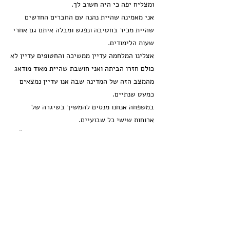
ומצליח יפה כי היה חשוב לך.
אני מאמינה שהיית נהנה עם החברים החדשים
שהיית מכיר בחטיבה ונפגש ומבלה איתם גם אחרי
שעות הלימודים.
אצלינו המלחמה עדיין ממשיכה והחטופים עדיין לא
כולם חזרו הביתה ואני חושבת שהיית מאוד מודאג
מהמצב הזה של המדינה שבה אנו עדיין נמצאים
כמעט שנתיים.
במשפחה אנחנו מנסים להמשיך בשיגרה של
ארוחות שישי כל שבועיים.
אירועים משפחתיים אנחנו ממשיכים לציין. לחו"ל
אנחנו לא טסנו בקיץ האחרון, אך נפשנו ביחד כל
המשפחה בישוב , חזון, בוילה ויז'ן נחמדה עם
בריכה גדולה בחוץ. שולחן פינגפונג
ובערב ציינו את יומהולדתי ובאותה הזדמנות גם את
יום הנישואין ה50 שלנו והאמא היצירתית שלך
הכינה פאזל של 500 חלקים של כל המשפחה וגם
משחק מונופול יצירתי ומקסים על כל המשפחה