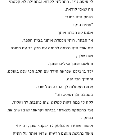
לי פיסת נייר. התחלתי לקרוא ובתחילה לא קלטתי
מה שאני קוראת.
בפתק היה כתוב:
"עמית היקר
אמנם לא הכרנו אותך
אך סבתך, רותי מלמדת אותנו בבית הספר.
יום אחד היא נכנסה לכיתה עם תיק בד עם תמונה
ושם שלך,
חיפשנו אותך וגילינו אותך.
ילד בן גילנו שנראה הילד עם הלב הכי ענק בעולם,
והחיוך הכי יפה.
אנחנו מאחלות לך הרבה מזל טוב.
באהבה גפן וטאיג ח1."
לקח לי כמה דקות לקלוט שהן כותבות לך ועליך.
אני בהפסקה נשארתי בכיתה וקראתי שוב ושוב את
הפתק .
ולאחר שחזרו מההפסקה חיבקתי אותן, והייתי
מאוד נרגשת מעצם הרעיון שראו אותך על התיק