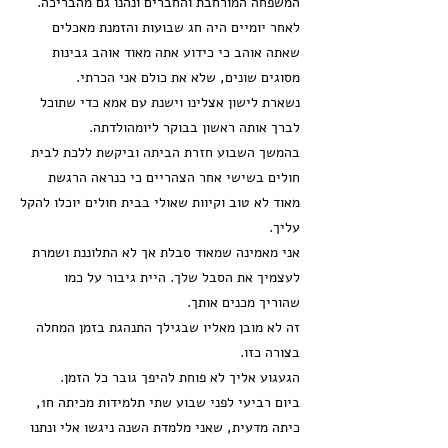
המשפחה המורחבת והחברים ונהנו גם מהבריכה.
לאחר יומיים היה חג שבועות והזמנת מאכלים
שאתה אוהב כי כידוע אתה מאוד אוהב גבינות
מסוגים שונים, שלא את כולם אני הכרתי.
נשארת לישון אצלינו וישנת עם אמא כדי שתוכל
לברך אותה ראשון בבוקר ליומהולדתה.
בהמשך השבוע חזרת הביתה וביקשת ללכת לבית
חולים בשישי אחר הצהריים כי כנראה הרגשת
מאוד לא טוב וקיוות שאולי בבית חולים יוכלו להקל
עליך.
אני מאמינה שמאוד סבלת אך לא התלוננת ושמרת
לעצמיך את הסבל שלך. היית גיבור על כמו
שהוריך מכנים אותך.
זה לא מובן מאליו שבגילך התנהגת בזמן המחלה
בצורה כזו.
הגעגוע אליך לא פוחת להיפך גובר כל הזמן.
ביום רביעי לפני שבוע שתי תלמידות מכיתה ח1,
כיתה מדעית, שאני מלמדת השנה ניגשו אלי ונתנו