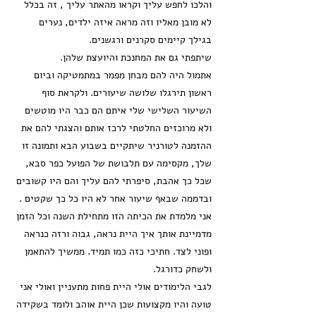
והלכו לחפש עליך וקראו מהאתר עליך , זה בכלל
לא מובן מאליו וזה מראה איזה ילדים, נערים
בגילך קיימים סקרנים ורגשנים.
שיתפתי גם את המחנכת והיועצת שלהן.
אתמול היה להם מבחן מפמר במתמטיקה וביום
ראשון תירגלו שלושה שיעורים. ולקראת סוף
השיעור השלישי שלי איתם הם כבר היו מוטשים
ולא מרוכזים החלטתי לרכז אותם והצגתי להם את
ההזמנה לטורניר שיתקיים בשבוע הבא ותמונה זו
שלך, מקסימה עם תלבושת של הפועל כפר סבא,
שכל כך אהבת, סיפרתי להם עליך והם היו קשובים
ובדממה שבאף שיעור אחר לא היו כל כך שקטים .
אני מלמדת את הכיתה הזו מתחילת השנה וכל הזמן
מדמיינת אותך איך היית נראה, גבוה ורזה כנראה
ופוני לצד. חתיכי כזה כמו תמיד. ממשיך להתאמן
ולשחק כדורגל.
לגבי הלימודים אולי היית פחות מתעניין ואולי אני
טועה והיו מקצועות שכן היית אוהב ולומד בשקידה