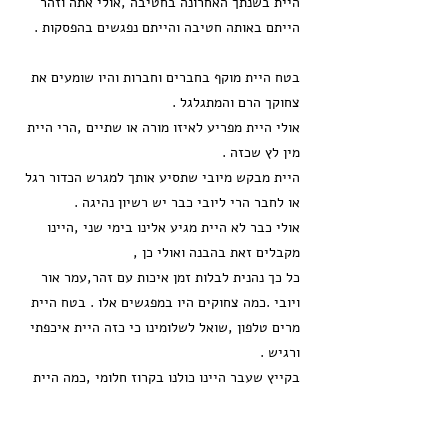
היית בשנתך האחרונה בחטיבה ,אולי אתה וזהר
הייתם באותה חטיבה והייתם נפגשים בהפסקות .
בטח היית מוקף בחברים וחברות והיו שומעים את
צחוקך הרם והמתגלגל .
אולי היית מפריע לאיזו מורה או שתיים ,הרי היית
מין לץ שכזה .
היית מבקש מיובי שתסיע אותך למגרש הכדור רגל
או לחבר הרי ליובי כבר יש רשיון נהיגה .
אולי כבר לא היית מגיע אלינו בימי שני ,היינו
מקבלים זאת בהבנה ואולי כן ,
כל כך נהנית לבלות זמן איכות עם זהר,עמר אור
ויובי .כמה צחוקים היו במפגשים אלו . בטח היית
מרים טלפון ,שואל לשלומינו כי כזה היית איכפתי
ורגיש .
בקייץ שעבר היינו כולנו בקרוז חלומי ,כמה היית
נהנה שם ,קופץ מפעילות לפעילות ,טועם מכל
המאכלים ,