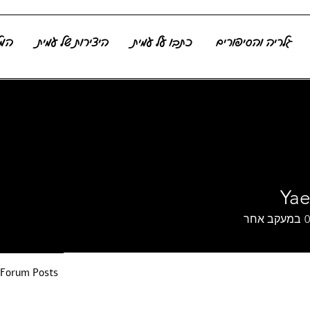
גלריה והסיפורים
כתבו על עמית
היצירות של עמית
המל
Yae
0
במעקב אחר
Forum Posts