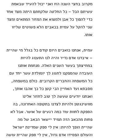
מקרוב בחצי השנה הזו ואני יכול להעיד שבאמת
עשיתם הכל – כל החלטה שלקחתם היתה מצד אחד
כדי להפוך כל אבן ולמצוא את המזור המתאים ומצד
שני להקל על עמית בכאבים הלא פשוטים שליוו
אותו.
עמית, אנחנו כואבים היום קודם כל בגלל מי שהיית
– איבדנו אדם נדיר והיה לנו התענוג להיות
במחיצתך בעשר השנים האלה. מנחמת אותנו
העובדה שהספקנו לחגוג לך יומולדת עשר יחד עם
כל המשפחה והחברים הקרובים. כולם במשפחה,
מסבתא ועד האחיין הכי קטן כל כך אהבו אותך,
ואנחנו יודעים שעשה לך טוב לחזור אלינו
מוושינגטון ולהיות לצדנו בתקופה האחרונה, בה
הספקת לחוות עוד כמה רגעים של אושר. אבל לא
פחות מהכאב הזה תמיד יישאר הכאב של מה
שהיית הופך להיות: אין לי ספק שמדינת ישראל
והעולם הפסידו אדם גדול, אין לי ספק שהיית עושה