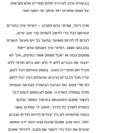
בבשורת איוב לא היה חלום מסוייט אלא מציאות
של ממש שחווינו יחד איתך עד הסוף המר.
אורן ויעל, צפיתי בהם מקרוב – ראיתי איך כהורים
עשיתם הכל כדי לדאוג לעמית הכי טוב שיש,
לגרום לו להיות מאושר במשך כל יום מעשר השנים
בהן נהנו ממנו. ראיתי איך דאגתם שלא ייפול
ממקום גבוה או יאכל ממתק אסור כתינוק, איך לא
יעבור את הכביש ללא יד ולא יצא ביום חורפי ללא
מעיל חם ומטרייה מגנה. באמת עשיתם הכל לגונן
עליו מכל הדברים הרעים שהעולם הזה יכול לזמן
לנו מדי פעם. ואז הגיעה הבשורה הנוראה שעמית
חולה במחלה הארורה. אתם לא נתתם לשום דבר
לעצור אתכם והמשכתם בטיפול המסור שלכם
בעמית לאורך כל הדרך. חשוב לי שתדעו שאני
בטוח שלעמית לא היו יכולים להיות הורים טובים
יותר. הוא אהב אתכם אהבת נפש והוא ידע שאתם
עושים את הכל כדי לשפר את מצבו. ליוויתי אתכם