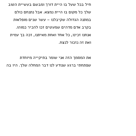
חיל בכל שעל בו היית דורך ומבשם בעשיית הטוב
שלך כל מקום בו היית נמצא. אבל נתנחם כולם
במתנה הגדולה שקיבלנו – עשר שנים מופלאות
בקרב אדם מדהים שמעטים זכו להכיר כמוהו.
אנחנו זכינו, כל אחד ואחת מאיתנו, זכה בך עמית
ואת זה נזכור לנצח.
את המסמך הזה אני שומר בתיקייה מיוחדת
שפתחתי ברגע שנודע לנו דבר המחלה שלך. היו בה
כל המסמכים הרפואיים שלך, כל המחקרים
הקיימים בתחום סרטן המוח והפרטים של כל
הרופאים הכי בכירים שהיה אפשר להשיג כדי
לנסות ולהציל אותך. זה יהיה הקובץ האחרון של
התיקייה הזו. החל מהיום אנסה להשליך מהזכרון
שלי את הפגמים שהעלתה בך המחלה ולזכור אותך
כמו שהיית באמת - כדורגלן מצויין שרק 5 ימים
לפני שהתגלתה המחלה שיחק את משחק הליגה
ה-1 שלצערנו יהפוך גם לאחרון שלו. הגעת אלי